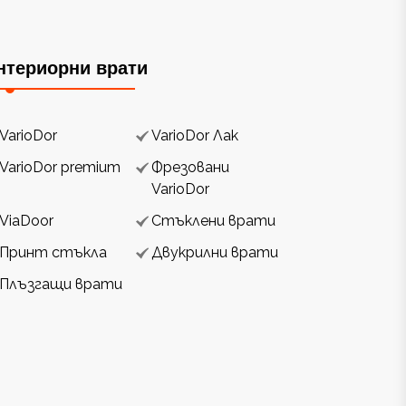
нтериорни врати
VarioDor
VarioDor Лак
VarioDor premium
Фрезовани
VarioDor
ViaDoor
Стъклени врати
Принт стъкла
Двукрилни врати
Плъзгащи врати