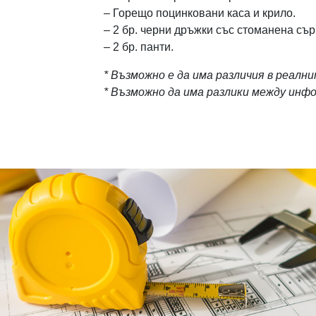
– Горещо поцинковани каса и крило.
– 2 бр. черни дръжки със стоманена съ
– 2 бр. панти.
* Възможно е да има различия в реалн
* Възможно да има разлики между ин