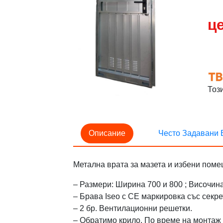
це
Тоз
Описание
Често Задавани 
Метална врата за мазета и избени поме
– Размери: Ширина 700 и 800 ; Височин
– Брава Iseo с CE маркировка със секр
– 2 бр. Вентилационни решетки.
– Обратимо крило. По време на монтаж