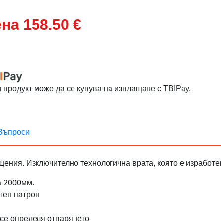
на 158.50 €
и продукт може да се купува на изплащане с TBIPay.
Въпроси
щения. Изключително технологична врата, която е изработ
а 2000мм.
етен патрон
 се определя отварянето