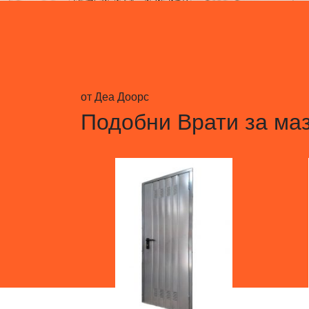
от Деа Доорс
Подобни
Врати за ма