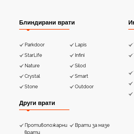
Блиндирани врати
И
Parkdoor
Lapis
StarLife
Infini
Nature
Silod
Crystal
Smart
Stone
Outdoor
Други врати
Противопожарни
Врати за мазе
врати