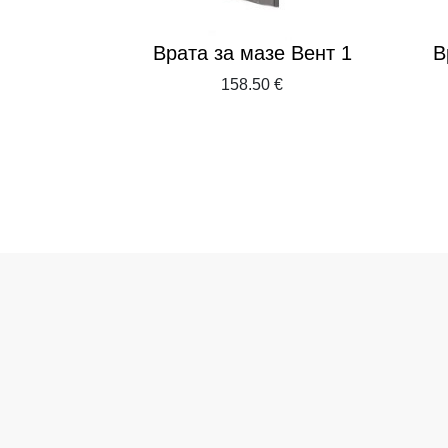
е Вент 1
Врата за мазе Вент 1
В
€
158.50 €