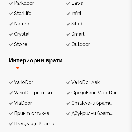
Parkdoor
Lapis
StarLife
Infini
Nature
Silod
Crystal
Smart
Stone
Outdoor
Интериорни врати
VarioDor
VarioDor Лак
VarioDor premium
Фрезовани VarioDor
ViaDoor
Стъклени врати
Принт стъкла
Двукрилни врати
Плъзгащи врати