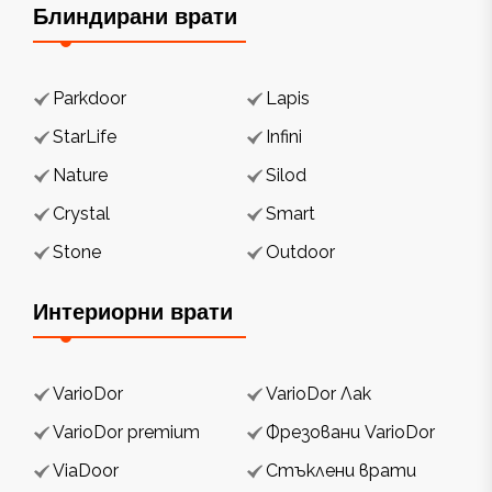
Блиндирани врати
Parkdoor
Lapis
StarLife
Infini
Nature
Silod
Crystal
Smart
Stone
Outdoor
Интериорни врати
VarioDor
VarioDor Лак
VarioDor premium
Фрезовани VarioDor
ViaDoor
Стъклени врати