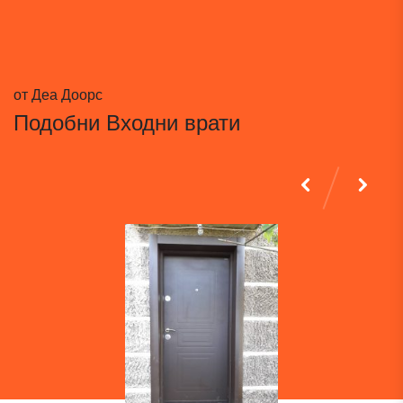
от Деа Доорс
Подобни
Входни врати