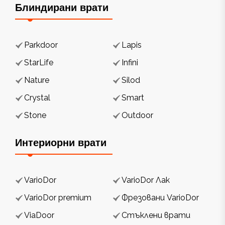
Блиндирани врати
Parkdoor
Lapis
StarLife
Infini
Nature
Silod
Crystal
Smart
Stone
Outdoor
Интериорни врати
VarioDor
VarioDor Лак
VarioDor premium
Фрезовани VarioDor
ViaDoor
Стъклени врати