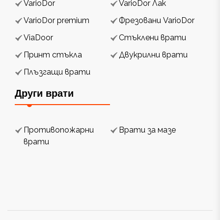
VarioDor
VarioDor Лак
VarioDor premium
Фрезовани VarioDor
ViaDoor
Стъклени врати
Принт стъкла
Двукрилни врати
Плъзгащи врати
Други врати
Противопожарни
Врати за мазе
врати