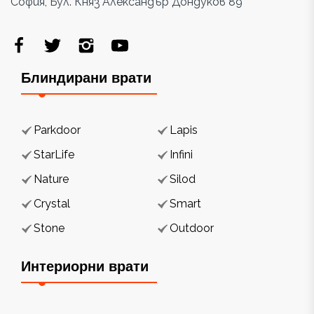
София, Бул. Княз Александър Дондуков 89
Блиндирани врати
Parkdoor
Lapis
StarLife
Infini
Nature
Silod
Crystal
Smart
Stone
Outdoor
Интериорни врати