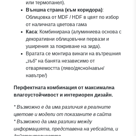
или термопанел).
Външна страна (към коридора)
:
Облицовка от MDF / HDF в цвят по избор
от наличната цветова гама
Каса
: Комбинирана (алуминиева основа с
декоративни облицовъчни первази и
уширения за покриване на зида).
Вратата се монтира винаги на вътрешния
„зъб“ на банята независимо от
отваряемостта (ляво/дясно/навън/
навътре/)
Перфектната комбинация от максимална
влагоустойчивост и интериорен дизайн.
* Възможно е да има различия в реалните
цветове и модели от показаните в сайта
* Възможно да има разлики между
информацията, представена на уебсайта, и