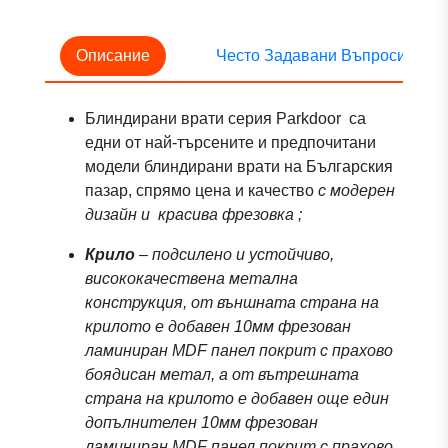
Описание
Често Задавани Въпроси
Блиндирани врати серия Parkdoor са
едни от най-търсените и предпочитани
модели блиндирани врати на Българския
пазар, спрямо цена и качество
с модерен
дизайн и красива фрезовка ;
Крило
– подсилено и устойчиво,
висококачествена метална
конструкция, от външната страна на
крилото е добавен 10мм фрезован
ламиниран MDF панел покрит с прахово
боядисан метал, а от вътрешната
страна на крилото е добавен още един
допълнителен 10мм фрезован
ламиниран MDF панел покрит с прахово