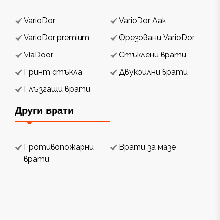
VarioDor
VarioDor Лак
VarioDor premium
Фрезовани VarioDor
ViaDoor
Стъклени врати
Принт стъкла
Двукрилни врати
Плъзгащи врати
Други врати
Противопожарни
Врати за мазе
врати