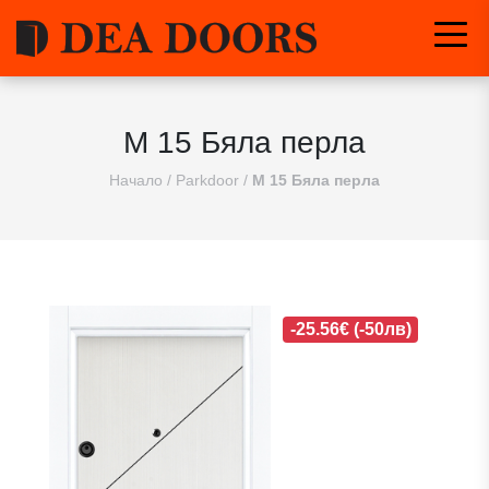
М 15 Бяла перла
Начало
/
Parkdoor
/
М 15 Бяла перла
-25.56€ (-50лв)