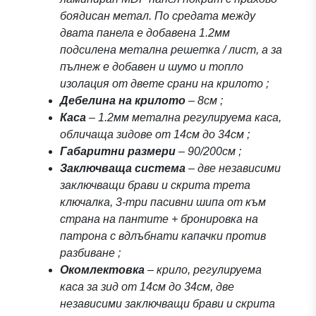
боядисан метал. По средата между
двата панела е добавена 1.2мм
подсилена метална решетка / лист, а за
пълнеж е добавен и шумо и топло
изолация от двете срани на крилото ;
Дебелина на крилото
– 8см ;
Каса
– 1.2мм метална регулируема каса,
обличаща зидове от 14см до 34см ;
Габаритни размери
– 90/200см ;
Заключваща система
– две независими
заключващи брави и скрита трета
ключалка, 3-три пасивни шипа от към
страна на пантите + бронировка на
патрона с вдлъбнати капачки против
разбиване ;
Окомлектовка
– крило, регулируема
каса за зид от 14см до 34см, две
независими заключващи брави и скрита