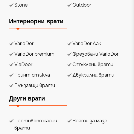
Stone
Outdoor
Интериорни врати
VarioDor
VarioDor Лак
VarioDor premium
Фрезовани VarioDor
ViaDoor
Стъклени врати
Принт стъкла
Двукрилни врати
Плъзгащи врати
Други врати
Противопожарни
Врати за мазе
врати