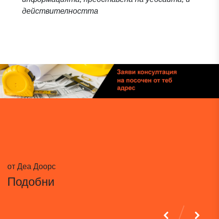
действителността
от Деа Доорс
Подобни