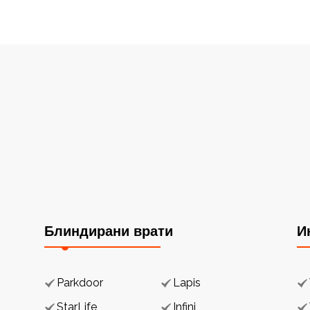
Блиндирани врати
И
Parkdoor
Lapis
StarLife
Infini