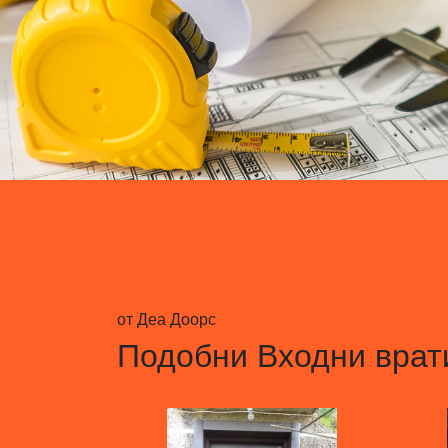
от Деа Доорс
Подобни
Входни врат