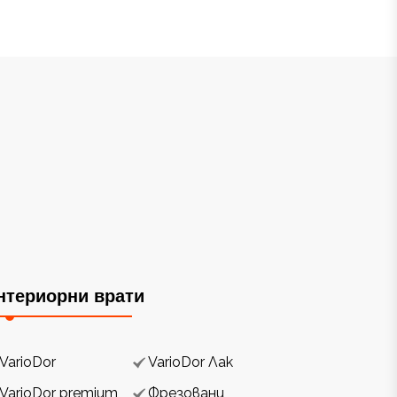
нтериорни врати
VarioDor
VarioDor Лак
VarioDor premium
Фрезовани