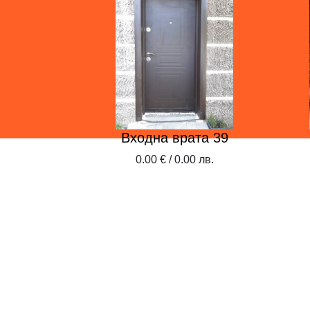
та 30
Входна врата 39
0 лв.
0.00 € / 0.00 лв.