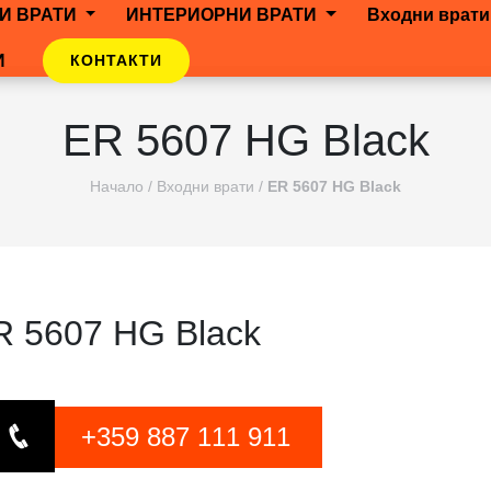
И ВРАТИ
ИНТЕРИОРНИ ВРАТИ
Входни врати
И
КОНТАКТИ
ER 5607 HG Black
Начало
/
Входни врати
/
ER 5607 HG Black
R 5607 HG Black
+359 887 111 911