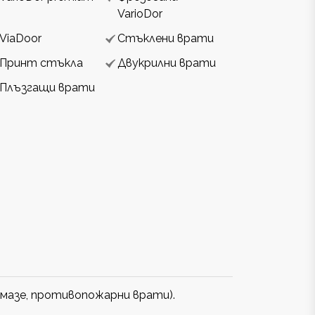
VarioDor
ViaDoor
Стъклени врати
Принт стъкла
Двукрилни врати
Плъзгащи врати
 мазе, противопожарни врати).