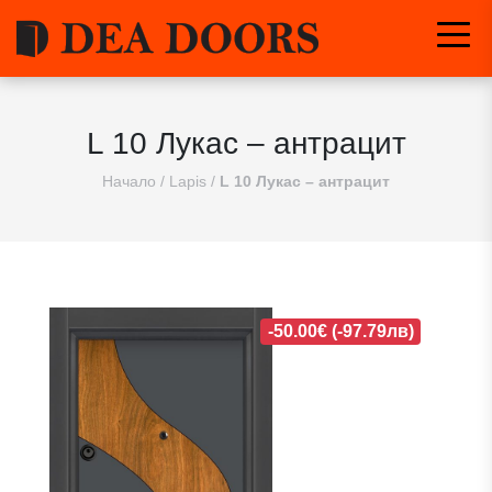
L 10 Лукас – антрацит
Начало
/
Lapis
/
L 10 Лукас – антрацит
-50.00€ (-97.79лв)