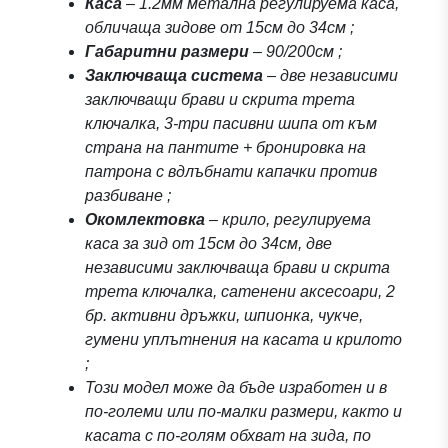
Каса
– 1.2мм метална регулируема каса,
обличаща зидове от 15см до 34см ;
Габаритни размери
– 90/200см ;
Заключваща система
– две независими
заключващи брави и скрита трета
ключалка, 3-три пасивни шипа от към
страна на пантите + бронировка на
патрона с вдлъбнати капачки против
разбиване ;
Окомлектовка
– крило, регулируема
каса за зид от 15см до 34см, две
независими заключваща брави и скрита
трета ключалка, сатенени аксесоари, 2
бр. активни дръжки, шпионка, чукче,
гумени уплътнения на касата и крилото
;
Този модел може да бъде изработен и в
по-големи или по-малки размери, както и
касата с по-голям обхват на зида, по