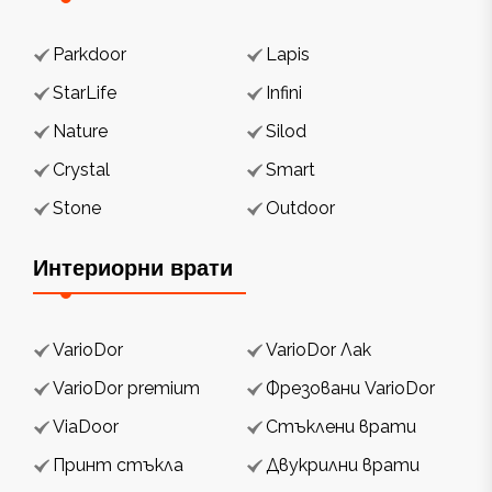
Parkdoor
Lapis
StarLife
Infini
Nature
Silod
Crystal
Smart
Stone
Outdoor
Интериорни врати
VarioDor
VarioDor Лак
VarioDor premium
Фрезовани VarioDor
ViaDoor
Стъклени врати
Принт стъкла
Двукрилни врати