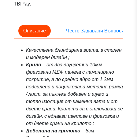
TBIPay.
Описание
Често Задавани Въпроси
Качествена блиндирана врата, в стилен
и модерен дизайн ;
Крило
– от два двуцветни 10мм
фрезовани МДФ панела с ламинирано
покритие, а по средно ядро от 1.2мм
подсилена и поцинкована метална рамка
/ лист, за пълнеж добавен и шумо и
топло изолация от каменна вата и от
двете срани. Крилата са с отличаващ се
дизайн, с еднакви цветове и фрезовка и
от двете срани на крилото ;
Дебелина на крилото
– 8см ;