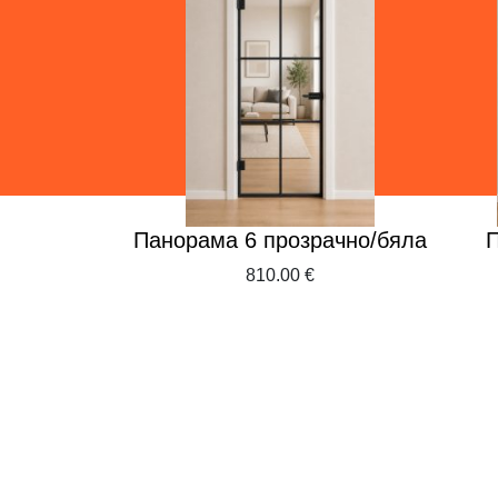
ass
Панорама 6 прозрачно/бяла
П
€
810.00 €