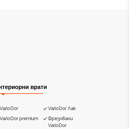
нтериорни врати
VarioDor
VarioDor Лак
VarioDor premium
Фрезовани
VarioDor