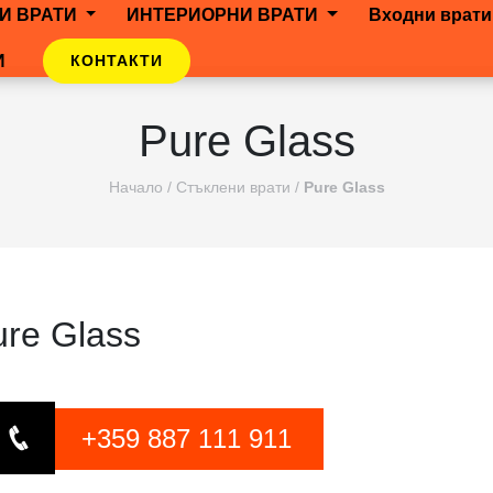
И ВРАТИ
ИНТЕРИОРНИ ВРАТИ
Входни врати
И
КОНТАКТИ
Pure Glass
Начало
/
Стъклени врати
/
Pure Glass
ure Glass
+359 887 111 911