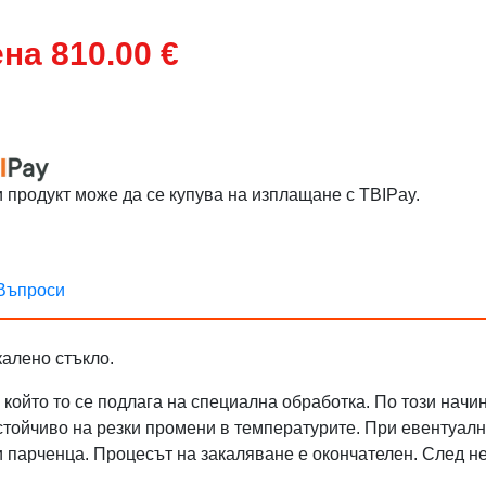
на 810.00 €
и продукт може да се купува на изплащане с TBIPay.
Въпроси
калено стъкло.
 който то се подлага на специална обработка. По този нач
стойчиво на резки промени в температурите. При евентуално
 парченца. Процесът на закаляване е окончателен. След не