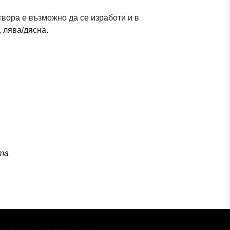
отвора е възможно да се изработи и в
 лява/дясна.
та