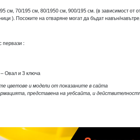
5 см, 70/195 см, 80/1950 см, 900/195 см. (в зависимост от 
ици ). Посоките на отваряне могат да бъдат навън/навътре,
с первази :
 – Овал и 3 ключа
ите цветове и модели от показаните в сайта
формацията, представена на уебсайта, и действителност