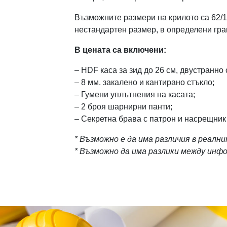
Възможните размери на крилото са 62/19
нестандартен размер, в определени гран
В цената са включени:
– HDF каса за зид до 26 см, двустранно 
– 8 мм. закалено и кантирано стъкло;
– Гумени уплътнения на касата;
– 2 броя шарнирни панти;
– Секретна брава с патрон и насрещник
* Възможно е да има различия в реалн
* Възможно да има разлики между ин