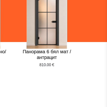
но/
Панорама 6 бял мат /
Куатро п
антрацит
810.00 €