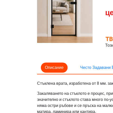
це
Тоз
Описание
Често Задавани 
Стъклена врата, изработена от 8 мм. за
Закаляването на стъклото е процес, при
значително и стъклото става много по-у
няма остри ръбове и се пръска на малки
матира, ламинира или кантира.