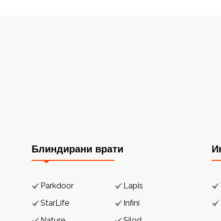
Блиндирани врати
И
Parkdoor
Lapis
StarLife
Infini
Nature
Silod