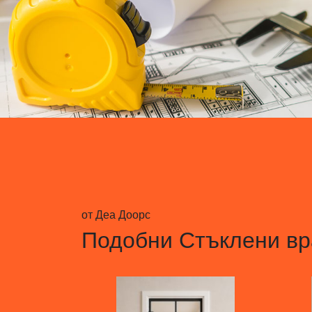
от Деа Доорс
Подобни
Стъклени вр