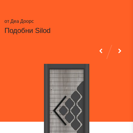
от Деа Доорс
Подобни
Silod