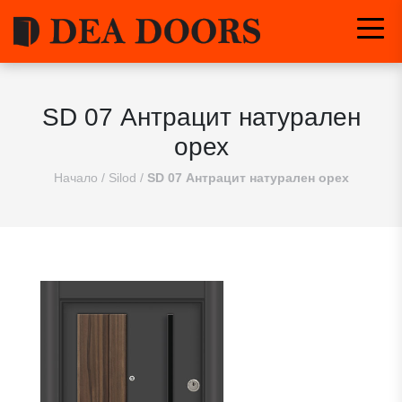
SD 07 Антрацит натурален
орех
Начало
/
Silod
/
SD 07 Антрацит натурален орех