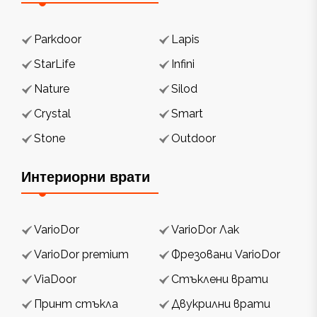
Parkdoor
Lapis
StarLife
Infini
Nature
Silod
Crystal
Smart
Stone
Outdoor
Интериорни врати
VarioDor
VarioDor Лак
VarioDor premium
Фрезовани VarioDor
ViaDoor
Стъклени врати
Принт стъкла
Двукрилни врати