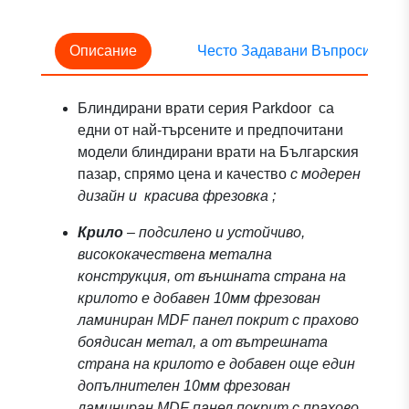
Описание
Често Задавани Въпроси
Блиндирани врати серия Parkdoor са
едни от най-търсените и предпочитани
модели блиндирани врати на Българския
пазар, спрямо цена и качество
с модерен
дизайн и красива фрезовка ;
Крило
– подсилено и устойчиво,
висококачествена метална
конструкция, от външната страна на
крилото е добавен 10мм фрезован
ламиниран MDF панел покрит с прахово
боядисан метал, а от вътрешната
страна на крилото е добавен още един
допълнителен 10мм фрезован
ламиниран MDF панел покрит с прахово