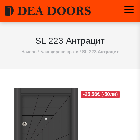
SL 223 Антрацит
Начало
/
Блиндирани врати
/
SL 223 Антрацит
-25.56€ (-50лв)