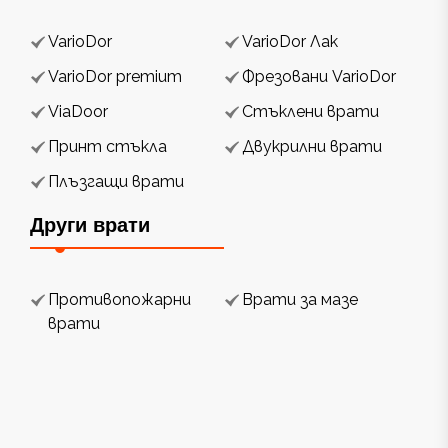
VarioDor
VarioDor Лак
VarioDor premium
Фрезовани VarioDor
ViaDoor
Стъклени врати
Принт стъкла
Двукрилни врати
Плъзгащи врати
Други врати
Противопожарни
Врати за мазе
врати