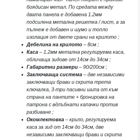
боядисан метал. По средата между
двата панела е добавена 1.2мм
подсилена метална решетка / лист, а за
пълнеж е добавен и шумо и топло
изолация от двете срани на крилото ;
Дебелина на крилото
– 8см ;
Каса
– 1.2мм метална регулируема каса,
обличаща зидове от 14см до 34см ;
Габаритни размери
– 90/200см ;
Заключваща система
– две независими
заключващи брави и скрита трета
ключалка, 3-три пасивни шипа от към
страна на пантите + бронировка на
патрона с вдлъбнати капачки против
разбиване ;
Окомлектовка
– крило, регулируема
каса за зид от 14см до 34см, две
независими заключващи брави и скрита