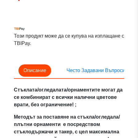
Този продукт може да се купува на изплащане с
TBIPay.
Описание
Често Задавани Въпроси
Стъклата/огледалата/орнаментите могат да
се комбинират с всички налични цветове
врати, без ограничение! ;
Методът за поставяне на стъкла/огледала/
плътни орнаменти е посредством
стъклодържачи и такер, с цел максимална