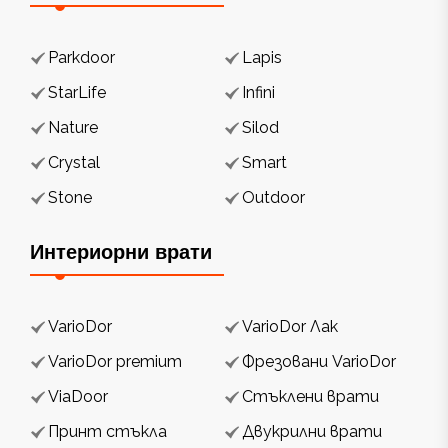
Parkdoor
Lapis
StarLife
Infini
Nature
Silod
Crystal
Smart
Stone
Outdoor
Интериорни врати
VarioDor
VarioDor Лак
VarioDor premium
Фрезовани VarioDor
ViaDoor
Стъклени врати
Принт стъкла
Двукрилни врати