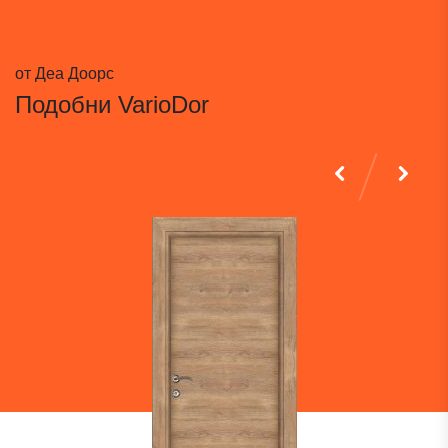
от Деа Доорс
Подобни
VarioDor