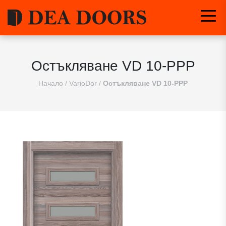
Остъкляване VD 10-PPP
Начало
/
VarioDor
/
Остъкляване VD 10-PPP