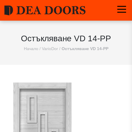
Остъкляване VD 14-PP
Начало
/
VarioDor
/
Остъкляване VD 14-PP