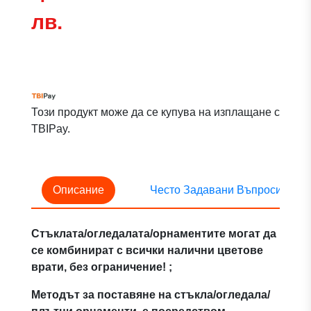
лв.
Този продукт може да се купува на изплащане с
TBIPay.
Описание
Често Задавани Въпроси
Стъклата/огледалата/орнаментите могат да
се комбинират с всички налични цветове
врати, без ограничение! ;
Методът за поставяне на стъкла/огледала/