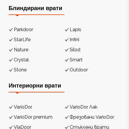
Блиндирани врати
Parkdoor
Lapis
StarLife
Infini
Nature
Silod
Crystal
Smart
Stone
Outdoor
Интериорни врати
VarioDor
VarioDor Лак
VarioDor premium
Фрезовани VarioDor
ViaDoor
Стъклени врати