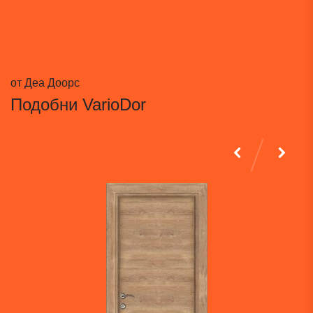
от Деа Доорс
Подобни
VarioDor