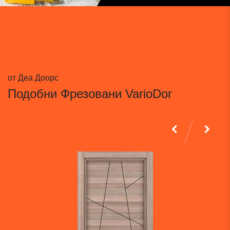
от Деа Доорс
Подобни
Фрезовани VarioDor