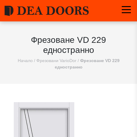
Фрезоване VD 229
едностранно
Начало
/
Фрезовани VarioDor
/
Фрезоване VD 229
едностранно