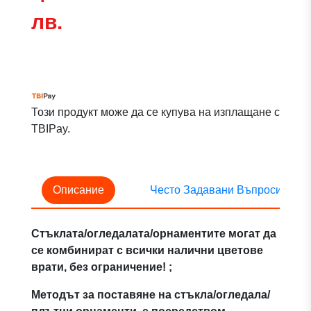
лв.
Този продукт може да се купува на изплащане с
TBIPay.
Описание
Често Задавани Въпроси
Стъклата/огледалата/орнаментите могат да
се комбинират с всички налични цветове
врати, без ограничение! ;
Методът за поставяне на стъкла/огледала/