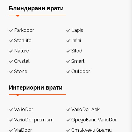
Блиндирани врати
Parkdoor
Lapis
StarLife
Infini
Nature
Silod
Crystal
Smart
Stone
Outdoor
Интериорни врати
VarioDor
VarioDor Лак
VarioDor premium
Фрезовани VarioDor
ViaDoor
Стъклени врати