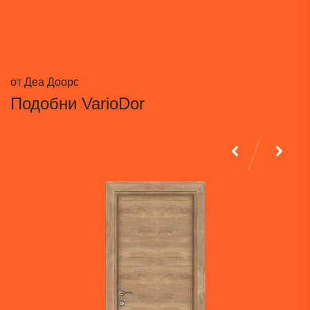
от Деа Доорс
Подобни
VarioDor