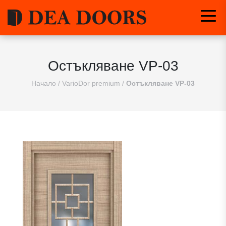
Остъкляване VP-03
Начало
/
VarioDor premium
/
Остъкляване VP-03