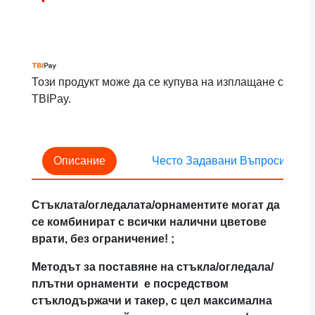
Този продукт може да се купува на изплащане с
TBIPay.
Описание
Често Задавани Въпроси
Стъклата/огледалата/орнаментите могат да
се комбинират с всички налични цветове
врати, без ограничение! ;
Методът за поставяне на стъкла/огледала/
плътни орнаменти е посредством
стъклодържачи и такер, с цел максимална