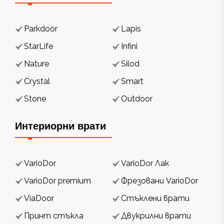
Parkdoor
Lapis
StarLife
Infini
Nature
Silod
Crystal
Smart
Stone
Outdoor
Интериорни врати
VarioDor
VarioDor Лак
VarioDor premium
Фрезовани VarioDor
ViaDoor
Стъклени врати
Принт стъкла
Двукрилни врати