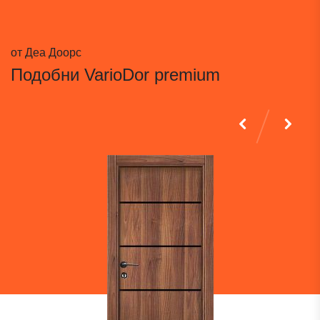
от Деа Доорс
Подобни
VarioDor premium