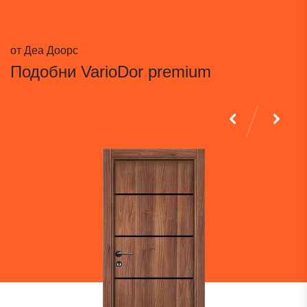
от Деа Доорс
Подобни
VarioDor premium