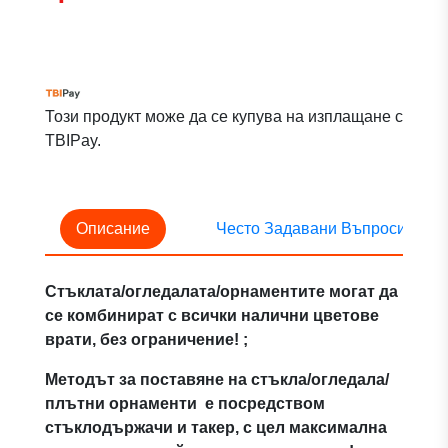
Този продукт може да се купува на изплащане с
TBIPay.
Описание
Често Задавани Въпроси
Стъклата/огледалата/орнаментите могат да
се комбинират с всички налични цветове
врати, без ограничение! ;
Методът за поставяне на стъкла/огледала/
плътни орнаменти е посредством
стъклодържачи и такер, с цел максимална