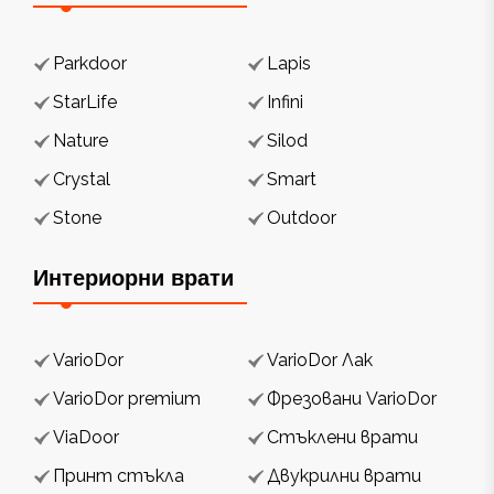
Parkdoor
Lapis
StarLife
Infini
Nature
Silod
Crystal
Smart
Stone
Outdoor
Интериорни врати
VarioDor
VarioDor Лак
VarioDor premium
Фрезовани VarioDor
ViaDoor
Стъклени врати
Принт стъкла
Двукрилни врати