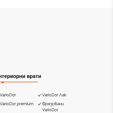
нтериорни врати
VarioDor
VarioDor Лак
VarioDor premium
Фрезовани
VarioDor