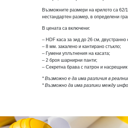
Възможните размери на крилото са 62/19
нестандартен размер, в определени гран
В цената са включени:
– HDF каса за зид до 26 см, двустранно 
– 8 мм. закалено и кантирано стъкло;
– Гумени уплътнения на касата;
– 2 броя шарнирни панти;
– Секретна брава с патрон и насрещник
* Възможно е да има различия в реалн
* Възможно да има разлики между ин