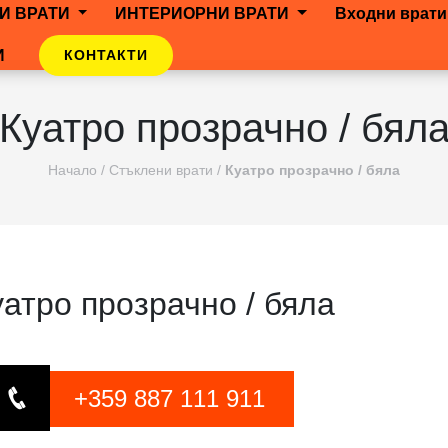
И ВРАТИ
ИНТЕРИОРНИ ВРАТИ
Входни врати
И
КОНТАКТИ
Куатро прозрачно / бял
Начало
/
Стъклени врати
/
Куатро прозрачно / бяла
уатро прозрачно / бяла
+359 887 111 911