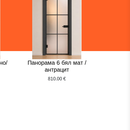
но/
Панорама 6 бял мат /
Куат
антрацит
810.00 €