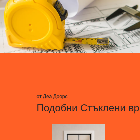
от Деа Доорс
Подобни
Стъклени вр