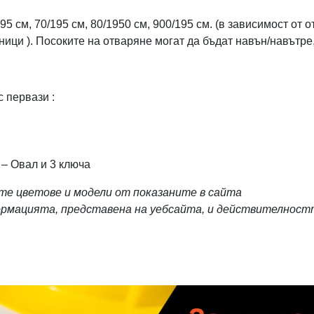
5 см, 70/195 см, 80/1950 см, 900/195 см. (в зависимост от 
ици ). Посоките на отваряне могат да бъдат навън/навътре,
с первази :
 – Овал и 3 ключа
ите цветове и модели от показаните в сайта
формацията, представена на уебсайта, и действителност