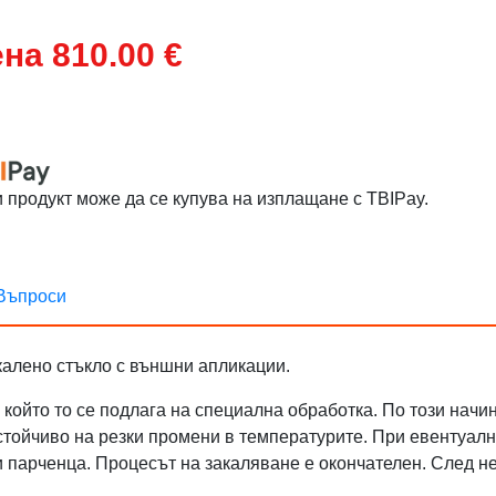
на 810.00 €
и продукт може да се купува на изплащане с TBIPay.
Въпроси
акалено стъкло с външни апликации.
 който то се подлага на специална обработка. По този нач
стойчиво на резки промени в температурите. При евентуално
 парченца. Процесът на закаляване е окончателен. След не