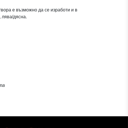
отвора е възможно да се изработи и в
 лява/дясна.
та