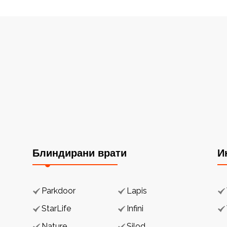
Блиндирани врати
И
Parkdoor
Lapis
StarLife
Infini
Nature
Silod