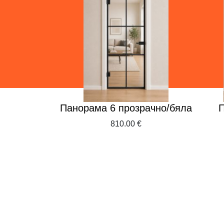
ass
Панорама 6 прозрачно/бяла
П
€
810.00 €