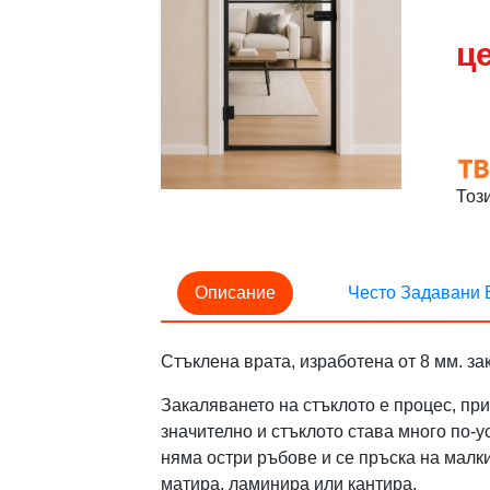
це
Тоз
Описание
Често Задавани 
Стъклена врата, изработена от 8 мм. з
Закаляването на стъклото е процес, при
значително и стъклото става много по-у
няма остри ръбове и се пръска на малки
матира, ламинира или кантира.