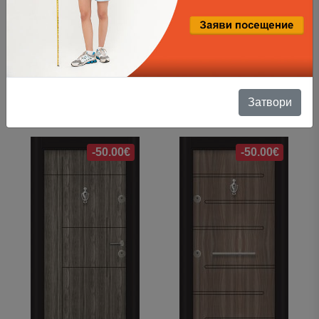
Затвори
SL 102 Металик орех
SL 102 Бяла перла
495.00 €
445.00 €
495.00 €
445.00 €
-50.00€
-50.00€