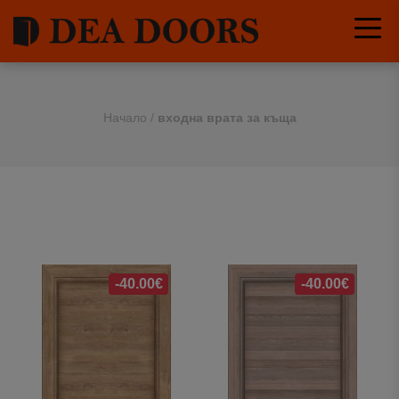
Начало
/
входна врата за къща
-40.00€
-40.00€