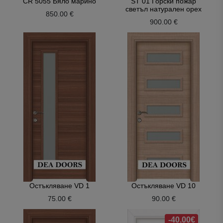
CR 5055 Бяло марино
ST 01 Горски пожар
светъл натурален орех
850.00 €
900.00 €
Остъкляване VD 1
Остъкляване VD 10
75.00 €
90.00 €
-40.00€