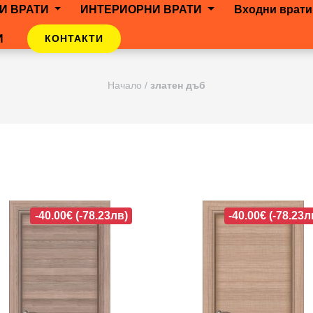
И ВРАТИ
ИНТЕРИОРНИ ВРАТИ
Входни врати
И
КОНТАКТИ
Начало
/
златен дъб
-40.00€ (-78.23лв)
-40.00€ (-78.23л