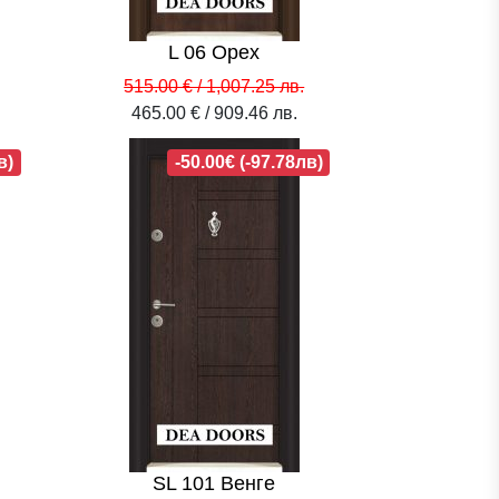
L 06 Орех
515.00 € / 1,007.25 лв.
465.00 € / 909.46 лв.
в)
-50.00€ (-97.78лв)
SL 101 Венге