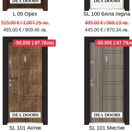
L 05 Орех
SL 100 Бяла перла
515.00 € / 1,007.25 лв.
495.00 € / 968.13 лв.
465.00 € / 909.46 лв.
445.00 € / 870.34 лв.
-50.00€ (-97.78лв)
-50.00€ (-97.78л
SL 101 Антик
SL 101 Мистик