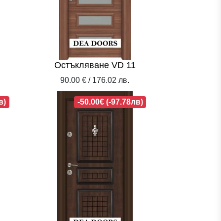
Остъкляване VD 11
90.00 € / 176.02 лв.
в)
-50.00€ (-97.78лв)