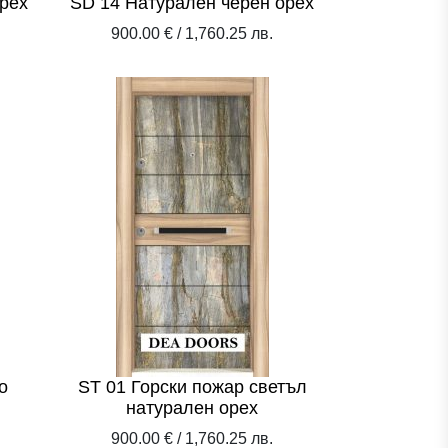
рех
SD 14 Натурален черен орех
900.00 € / 1,760.25 лв.
о
ST 01 Горски пожар светъл
натурален орех
900.00 € / 1,760.25 лв.