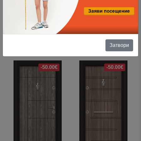
Затвори
SL 102 Металик орех
SL 102 Бяла перла
495.00 €
445.00 €
495.00 €
445.00 €
-50.00€
-50.00€