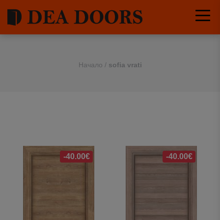
Начало
/
sofia vrati
-40.00€
-40.00€