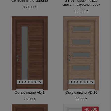
CR 5055 Бяло марино
ST 01 Горски пожар
светъл натурален орех
850.00 €
900.00 €
Остъкляване VD 1
Остъкляване VD 10
75.00 €
90.00 €
-40.00€